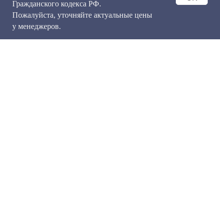
Гражданского кодекса РФ.
Пожалуйста, уточняйте актуальные цены
у менеджеров.
САНКТ-ПЕТЕРБУРГ
spiridonov@winebank.ru
+7 (926) 231 87 87
МОСКВА
КОНТАКТЫ
spiridonov@winebank.ru
info@winebank.ru
+7 (926) 231 87 87